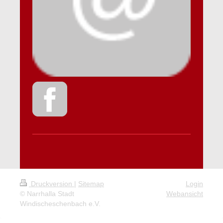
Druckversion
|
Sitemap
Login
© Narrhalla Stadt
Webansicht
Windischeschenbach e.V.